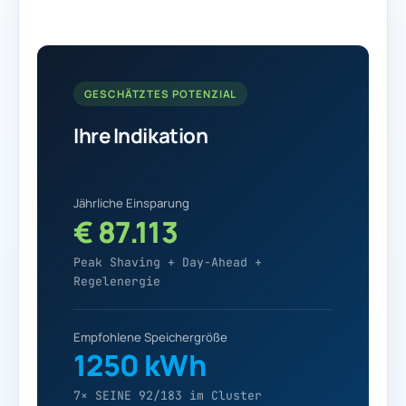
GESCHÄTZTES POTENZIAL
Ihre Indikation
Jährliche Einsparung
€ 87.113
Peak Shaving + Day-Ahead +
Regelenergie
Empfohlene Speichergröße
1250 kWh
7× SEINE 92/183 im Cluster