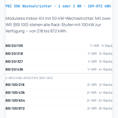
PBI 50K Wechselrichter · 1 oder 2 WR · 109–872 kWh
Modulares Indoor-Kit mit 50-kW-Wechselrichter. Mit zwei
WR (BSI 100) stehen alle Rack-Stufen mit 100 kW zur
Verfügung — von 218 bis 872 kWh.
BSI 50/109
1× WR · 1× Rack
BSI 50/218
1× WR · 2× Racks
BSI 50/327
1× WR · 3× Racks
BSI 50/436
1× WR · 4× Racks
2 WECHSELRICHTER (BSI 100)
BSI 100/218
2× WR · 2× Racks
BSI 100/436
2× WR · 4× Racks
BSI 100/654
2× WR · 6× Racks
BSI 100/872
2× WR · 8× Racks