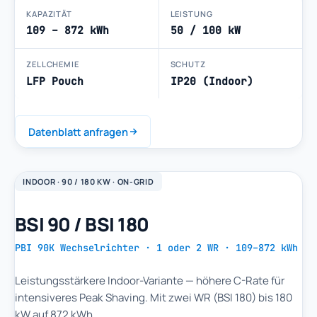
KAPAZITÄT
LEISTUNG
109 – 872 kWh
50 / 100 kW
ZELLCHEMIE
SCHUTZ
LFP Pouch
IP20 (Indoor)
Datenblatt anfragen
INDOOR · 90 / 180 KW · ON-GRID
BSI 90 / BSI 180
PBI 90K Wechselrichter · 1 oder 2 WR · 109–872 kWh
Leistungsstärkere Indoor-Variante — höhere C-Rate für
intensiveres Peak Shaving. Mit zwei WR (BSI 180) bis 180
kW auf 872 kWh.