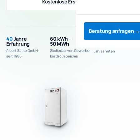
Kostenlose Erstberatung
Beratung anfragen →
40
Jahre
60 kWh –
Made in Europe
Erfahrung
50 MWh
Mit Partner TAB seit
Albert Seine GmbH ·
Skalierbar von Gewerbe
Jahrzehnten
seit 1986
bis Großspeicher