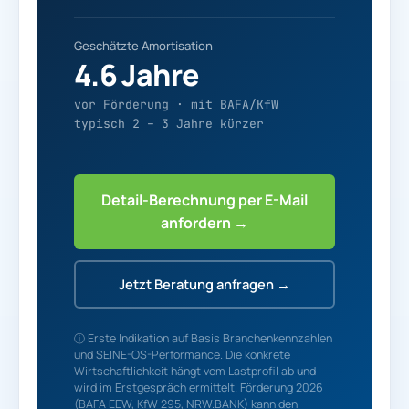
Geschätzte Amortisation
4.6 Jahre
vor Förderung · mit BAFA/KfW
typisch 2 – 3 Jahre kürzer
Detail-Berechnung per E-Mail
anfordern →
Jetzt Beratung anfragen →
ⓘ Erste Indikation auf Basis Branchenkennzahlen
und SEINE-OS-Performance. Die konkrete
Wirtschaftlichkeit hängt vom Lastprofil ab und
wird im Erstgespräch ermittelt. Förderung 2026
(BAFA EEW, KfW 295, NRW.BANK) kann den