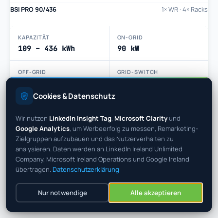
BSI PRO 90/436
1× WR · 4× Racks
KAPAZITÄT
ON-GRID
109 – 436 kWh
90 kW
OFF-GRID
GRID-SWITCH
75 kW Backup
< 5 s
Cookies & Datenschutz
Datenblatt anfragen
Wir nutzen
LinkedIn Insight Tag
,
Microsoft Clarity
und
Google Analytics
, um Werbeerfolg zu messen, Remarketing-
Zielgruppen aufzubauen und das Nutzerverhalten zu
analysieren. Daten werden an LinkedIn Ireland Unlimited
Company, Microsoft Ireland Operations und Google Ireland
übertragen.
Datenschutzerklärung
Nur notwendige
Alle akzeptieren
IM EINSATZ