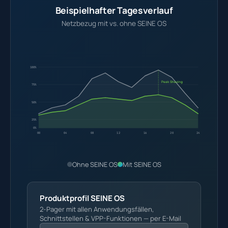
Beispielhafter Tagesverlauf
Netzbezug mit vs. ohne SEINE OS
100%
Peak Shaving
75%
50%
25%
0%
00
04
08
12
16
20
24
Ohne SEINE OS
Mit SEINE OS
Produktprofil SEINE OS
2-Pager mit allen Anwendungsfällen,
Schnittstellen & VPP-Funktionen — per E-Mail