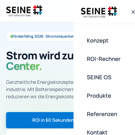
Förderfähig 2026: Stromsteuerbefreiung · KfW · BAFA EEW
Konzept
Strom wird zum
Profit-
ROI-Rechner
Center.
SEINE OS
Ganzheitliche Energiekonzepte für die energieintensive
Industrie. Mit Batteriespeichern und SEINE OS
Produkte
reduzieren wir die Energiekosten im Schnitt um 30 % –
von der Planung über die schlüsselfertige Installation bis
zum Service.
Referenzen
ROI in 60 Sekunden berechnen
Kontakt