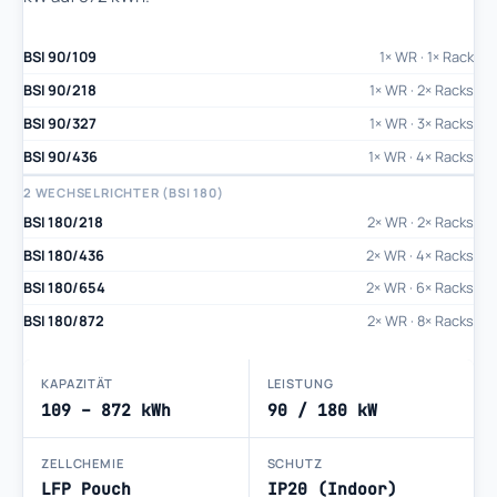
BSI 90/109
1× WR · 1× Rack
BSI 90/218
1× WR · 2× Racks
BSI 90/327
1× WR · 3× Racks
BSI 90/436
1× WR · 4× Racks
2 WECHSELRICHTER (BSI 180)
BSI 180/218
2× WR · 2× Racks
BSI 180/436
2× WR · 4× Racks
BSI 180/654
2× WR · 6× Racks
BSI 180/872
2× WR · 8× Racks
KAPAZITÄT
LEISTUNG
109 – 872 kWh
90 / 180 kW
ZELLCHEMIE
SCHUTZ
LFP Pouch
IP20 (Indoor)