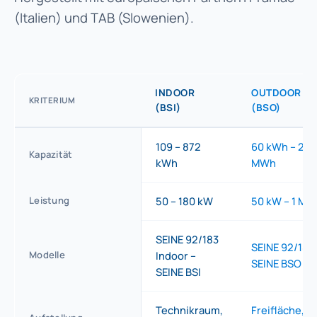
(Italien) und TAB (Slowenien).
INDOOR
OUTDOOR
KRITERIUM
(BSI)
(BSO)
109 – 872
60 kWh – 2
Kapazität
kWh
MWh
Leistung
50 – 180 kW
50 kW – 1 MW
SEINE 92/183
SEINE 92/183 
Modelle
Indoor –
SEINE BSO
SEINE BSI
Technikraum,
Freifläche,