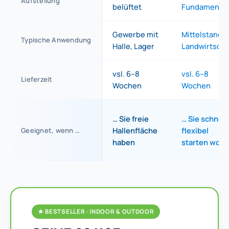
Aufstellung
belüftet
Fundament
Gewerbe mit
Mittelstand,
Typische Anwendung
Halle, Lager
Landwirtscha
vsl. 6–8
vsl. 6–8
Lieferzeit
Wochen
Wochen
… Sie freie
… Sie schnell
Hallenfläche
flexibel
Geeignet, wenn …
haben
starten woll
★ BESTSELLER · INDOOR & OUTDOOR