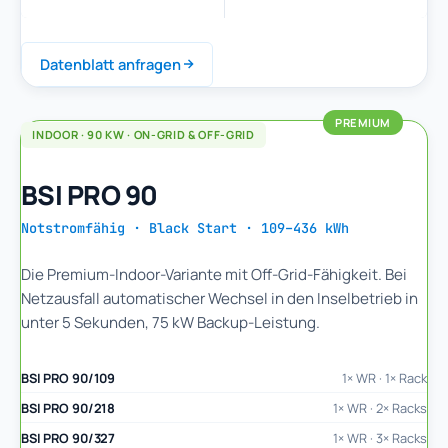
Datenblatt anfragen
INDOOR · 90 KW · ON-GRID & OFF-GRID
BSI PRO 90
Notstromfähig · Black Start · 109–436 kWh
Die Premium-Indoor-Variante mit Off-Grid-Fähigkeit. Bei
Netzausfall automatischer Wechsel in den Inselbetrieb in
unter 5 Sekunden, 75 kW Backup-Leistung.
BSI PRO 90/109
1× WR · 1× Rack
BSI PRO 90/218
1× WR · 2× Racks
BSI PRO 90/327
1× WR · 3× Racks