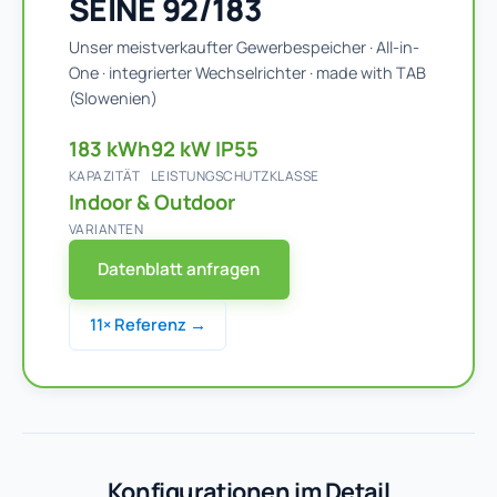
SEINE 92/183
Unser meistverkaufter Gewerbespeicher · All-in-
One · integrierter Wechselrichter · made with TAB
(Slowenien)
183 kWh
92 kW
IP55
KAPAZITÄT
LEISTUNG
SCHUTZKLASSE
Indoor & Outdoor
VARIANTEN
Datenblatt anfragen
11× Referenz →
Konfigurationen im Detail