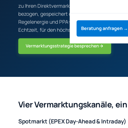
zu Ihren Direktvermarktern und steuert, wann 
bezogen, gespeichert oder vermarktet wird. Sp
Regelenergie und PPA-Verträge werden kontinuier
Beratung anfragen →
Echtzeit, für den höchsten Deckungsbeitrag.
Vermarktungsstrategie besprechen
Vier Vermarktungskanäle, ei
Spotmarkt (EPEX Day-Ahead & Intraday)