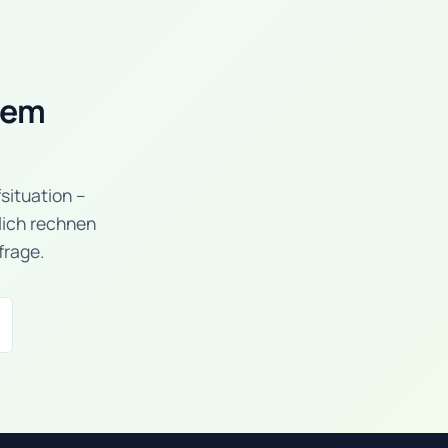
rem
fsituation –
lich rechnen
frage.