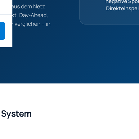
negative Spo
Strom aus dem Netz
Direkteinspeis
otmarkt, Day-Ahead,
lich verglichen – in
n System