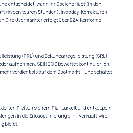
nd entscheidet, wann Ihr Speicher lädt (in den
ft (in den teuren Stunden). Intraday-Korrekturen
n Direktvermarkter erfolgt über EZA-konforme
gelleistung (PRL) und Sekundärregelleistung (SRL) –
oder aufnehmen. SEINE OS bewertet kontinuierlich,
 mehr verdient als auf dem Spotmarkt – und schaltet
exierten Preisen sichern Planbarkeit und entkoppeln
engen in die Erlösoptimierung ein – verkauft wird
g bleibt.