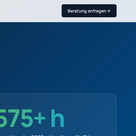
Beratung anfragen
575+ h