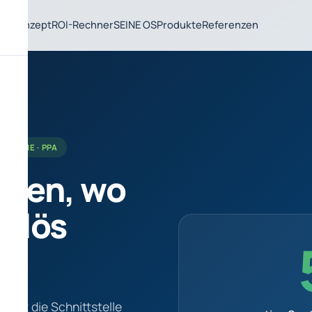
Konzept
ROI-Rechner
SEINE OS
Produkte
Referenzen
NERGIE · PPA
ufen, wo
Erlös
 ist die Schnittstelle