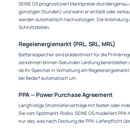
SEINE OS prognostiziert Marktpreise stundengenau u
günstigen Stunden) und wann er entlädt oder verkau
werden automatisch nachvollzogen. Die Anbindung a
Schnittstellen.
Regelenergiemarkt (PRL, SRL, MRL)
Batteriespeicher sind prädestiniert für die Primärre
sie können binnen Sekunden Leistung bereitstellen 
ob Ihr Speicher in Vorhaltung am Regelenergiemarkt
bei Bedarf automatisch um.
PPA — Power Purchase Agreement
Langfristige Stromlieferverträge mit festen oder ind
Sie vom Spotmarkt-Risiko. SEINE OS modelliert PPA-M
nur das, was nach Deckung der PPA-Lieferpflicht übri