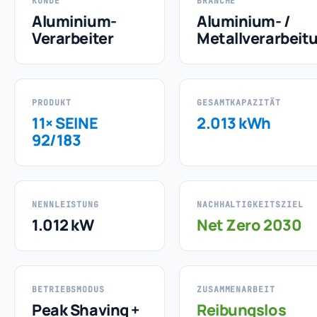
KUNDE
BRANCHE
Aluminium-
Aluminium- /
Verarbeiter
Metallverarbeit
PRODUKT
GESAMTKAPAZITÄT
11× SEINE
2.013 kWh
92/183
NENNLEISTUNG
NACHHALTIGKEITSZIEL
1.012 kW
Net Zero 2030
BETRIEBSMODUS
ZUSAMMENARBEIT
Peak Shaving +
Reibungslos