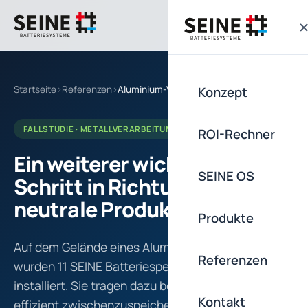
Startseite
›
Referenzen
›
Aluminium-Verarbeiter
Konzept
FALLSTUDIE · METALLVERARBEITUNG
ROI-Rechner
Ein weiterer wichtiger
SEINE OS
Schritt in Richtung CO₂-
neutrale Produktion.
Produkte
Auf dem Gelände eines Aluminium-Verarbeiters
Referenzen
wurden 11 SEINE Batteriespeicher angeliefert und
installiert. Sie tragen dazu bei, erzeugte Energie
Kontakt
effizient zwischenzuspeichern, Lastspitzen zu